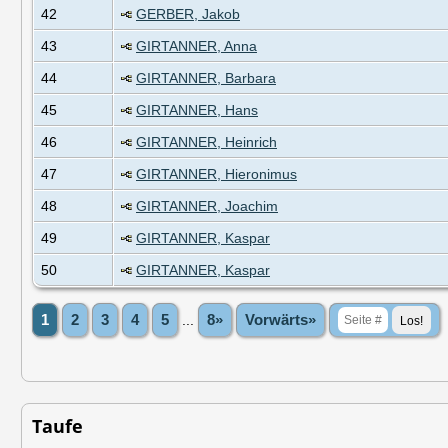
42
GERBER, Jakob
43
GIRTANNER, Anna
44
GIRTANNER, Barbara
45
GIRTANNER, Hans
46
GIRTANNER, Heinrich
47
GIRTANNER, Hieronimus
48
GIRTANNER, Joachim
49
GIRTANNER, Kaspar
50
GIRTANNER, Kaspar
1
2
3
4
5
...
8»
Vorwärts»
Taufe