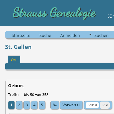
Strauss Genealogie
SEI
Startseite
Suche
Anmelden
Suchen
St‌. Gallen
Ort
Geburt
Treffer 1 bis 50 von 358
1
2
3
4
5
...
8»
Vorwärts»