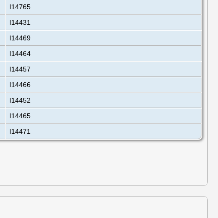
I14765
I14431
I14469
I14464
I14457
I14466
I14452
I14465
I14471