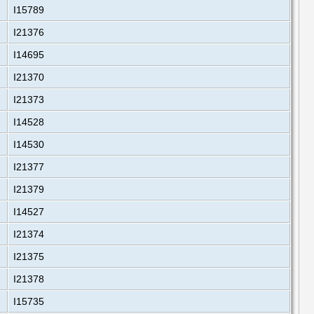
I15789
I21376
I14695
I21370
I21373
I14528
I14530
I21377
I21379
I14527
I21374
I21375
I21378
I15735