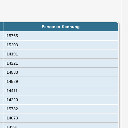
Personen-Kennung
I15765
I15203
I14191
I14221
I14533
I14529
I14411
I14220
I15782
I14673
I14391