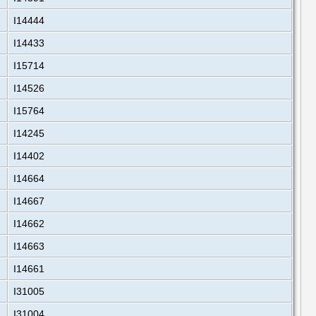
I14444
I14433
I15714
I14526
I15764
I14245
I14402
I14664
I14667
I14662
I14663
I14661
I31005
I31004