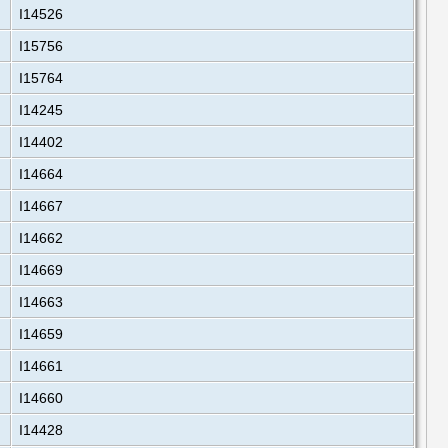
I14526
I15756
I15764
I14245
I14402
I14664
I14667
I14662
I14669
I14663
I14659
I14661
I14660
I14428