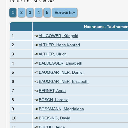
Treffer 1 bis 50 von 242
1
2
3
4
5
Vorwärts»
Nachname, Taufname
1
ALLGÖWER, Küngold
2
ALTHER, Hans Konrad
3
ALTHER, Ulrich
4
BALDEGGER, Elisabeth
5
BAUMGARTNER, Daniel
6
BAUMGARTNER, Elisabeth
7
BERNET, Anna
8
BÖSCH, Lorenz
9
BOSSMANN, Magdalena
10
BREISING, David
11
BUCHLI, Anna