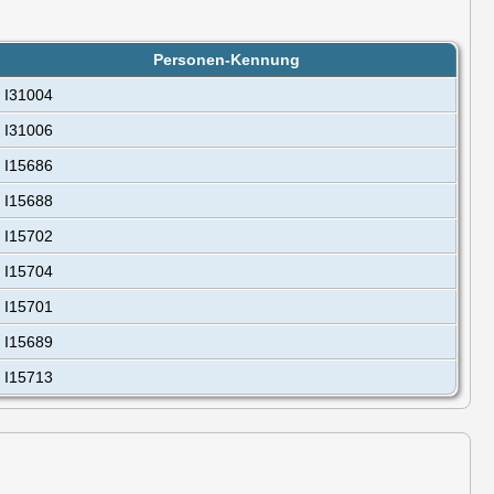
Personen-Kennung
I31004
I31006
I15686
I15688
I15702
I15704
I15701
I15689
I15713