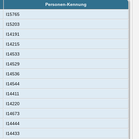
Personen-Kennung
I15765
I15203
I14191
I14215
I14533
I14529
I14536
I14544
I14411
I14220
I14673
I14444
I14433