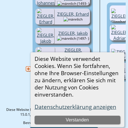
(1493- )
ZIEGLER, Erhard
ZIEGLER, Jakob
(1497- )
ZIEGLER,
Junghans
Diese Website verwendet
(1498- )
Cookies. Wenn Sie fortfahren,
ZIEGLER,
ohne Ihre Browser-Einstellungen
Itelhans
zu ändern, erklären Sie sich mit
(1500-
1579)
der Nutzung von Cookies
einverstanden.
Datenschutzerklärung anzeigen
Diese Website läuft mit
The Next Generation of Genealogy Sitebuilding
v.
15.0.1, programmiert von Darrin Lythgoe © 2001-2026.
Verstanden
Betreut von
Gisela Strauß
. |
Datenschutzerklärung
.