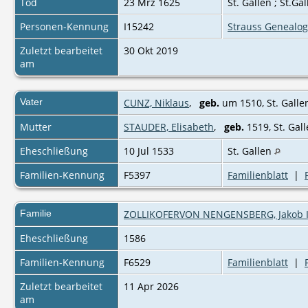
Tod
23 Mrz 1625
St. Gallen ; St.Ga
Personen-Kennung
I15242
Strauss Genealog
Zuletzt bearbeitet
30 Okt 2019
am
Vater
CUNZ, Niklaus
,
geb.
um 1510, St. Gall
Mutter
STAUDER, Elisabeth
,
geb.
1519, St. Gal
Eheschließung
10 Jul 1533
St. Gallen
Familien-Kennung
F5397
Familienblatt
|
Familie
ZOLLIKOFERVON NENGENSBERG, Jakob I
Eheschließung
1586
Familien-Kennung
F6529
Familienblatt
|
Zuletzt bearbeitet
11 Apr 2026
am