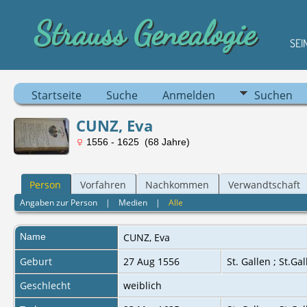
Strauss Genealogie
SEI
Startseite
Suche
Anmelden
Suchen
CUNZ, Eva
1556 - 1625 (68 Jahre)
Person
Vorfahren
Nachkommen
Verwandtschaft
Angaben zur Person
|
Medien
|
Alle
Name
CUNZ
,
Eva
Geburt
27 Aug 1556
St. Gallen ; St.Ga
Geschlecht
weiblich