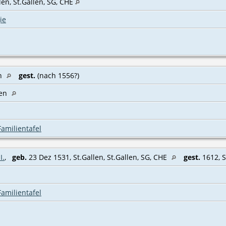
llen, St.Gallen, SG, CHE
ie
en
gest.
(nach 1556?)
len
Familientafel
I.
,
geb.
23 Dez 1531, St.Gallen, St.Gallen, SG, CHE
gest.
1612, S
Familientafel