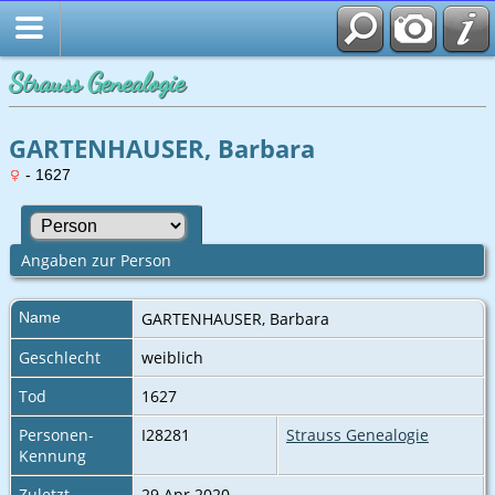
Strauss Genealogie
GARTENHAUSER, Barbara
- 1627
Angaben zur Person
Name
GARTENHAUSER
,
Barbara
Geschlecht
weiblich
Tod
1627
Personen-
I28281
Strauss Genealogie
Kennung
Zuletzt
29 Apr 2020