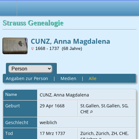
Strauss Genealogie
CUNZ, Anna Magdalena
1668 - 1737 (68 Jahre)
Angaben zur Person
|
Medien
|
Alle
Name
CUNZ
,
Anna Magdalena
Geburt
29 Apr 1668
St.Gallen, St.Gallen, SG,
CHE
Geschlecht
weiblich
Tod
17 Mrz 1737
Zürich, Zürich, ZH, CHE‎,