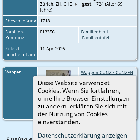
Zürich, ZH, CHE‎
gest.
1724 (Alter 69
Jahre)
Eheschließung
1718
Familien-
F13356
Familienblatt
|
Kennung
Familientafel
Zuletzt
11 Apr 2026
bearbeitet am
Wappen
Wappen CUNZ / CUNZEN
In Blau drei gestürzte,
Diese Website verwendet
grüne Eicheln (2, 1) mit
Cookies. Wenn Sie fortfahren,
goldenen Frucht.
Wappen der löblichen
ohne Ihre Browser-Einstellungen
Bürgerschaft von St.
zu ändern, erklären Sie sich mit
Gallen von J. J. Siegfried,
der Nutzung von Cookies
1855.
einverstanden.
Datenschutzerklärung anzeigen
Diese Website läuft mit
The Next Generation of Genealogy Sitebuilding
v.