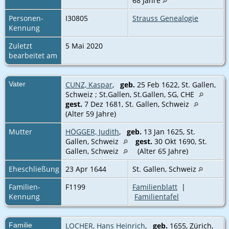
68 Jahre
Personen-
I30805
Strauss Genealogie
Kennung
Zuletzt
5 Mai 2020
bearbeitet am
Vater
CUNZ, Kaspar
,
geb.
25 Feb 1622, St. Gallen,
Schweiz ; St.Gallen, St.Gallen, SG, CHE
gest.
7 Dez 1681, St. Gallen, Schweiz
(Alter 59 Jahre)
Mutter
HÖGGER, Judith
,
geb.
13 Jan 1625, St.
Gallen, Schweiz
gest.
30 Okt 1690, St.
Gallen, Schweiz
(Alter 65 Jahre)
Eheschließung
23 Apr 1644
St. Gallen, Schweiz
Familien-
F1199
Familienblatt
|
Kennung
Familientafel
Familie
LOCHER, Hans Heinrich
,
geb.
1655, Zürich,