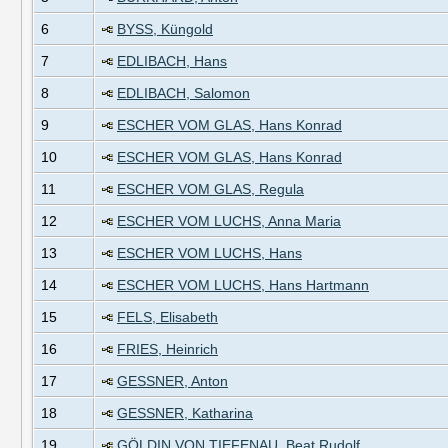
6
BYSS, Küngold
7
EDLIBACH, Hans
8
EDLIBACH, Salomon
9
ESCHER VOM GLAS, Hans Konrad
10
ESCHER VOM GLAS, Hans Konrad
11
ESCHER VOM GLAS, Regula
12
ESCHER VOM LUCHS, Anna Maria
13
ESCHER VOM LUCHS, Hans
14
ESCHER VOM LUCHS, Hans Hartmann
15
FELS, Elisabeth
16
FRIES, Heinrich
17
GESSNER, Anton
18
GESSNER, Katharina
19
GÖLDIN VON TIEFENAU, Beat Rudolf