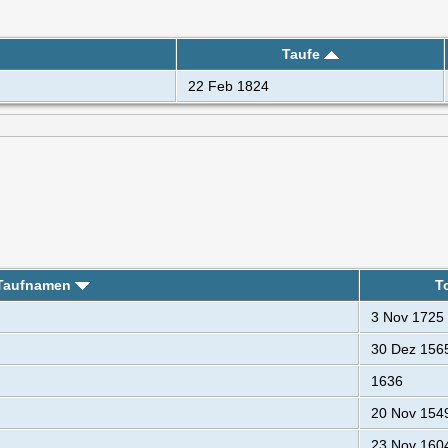
Taufe
22 Feb 1824
Taufnamen
T
3 Nov 1725
30 Dez 156
1636
20 Nov 154
23 Nov 160