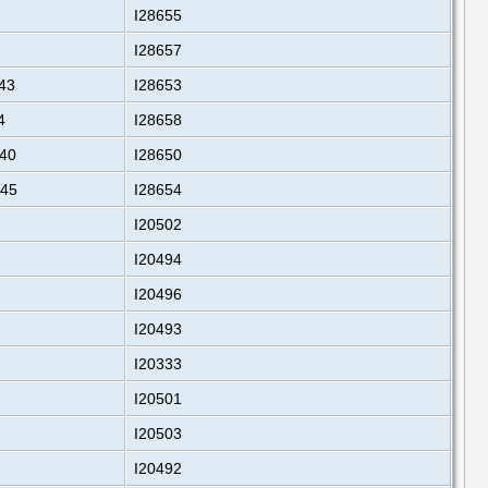
I28655
I28657
43
I28653
4
I28658
40
I28650
645
I28654
I20502
I20494
I20496
I20493
I20333
I20501
I20503
I20492