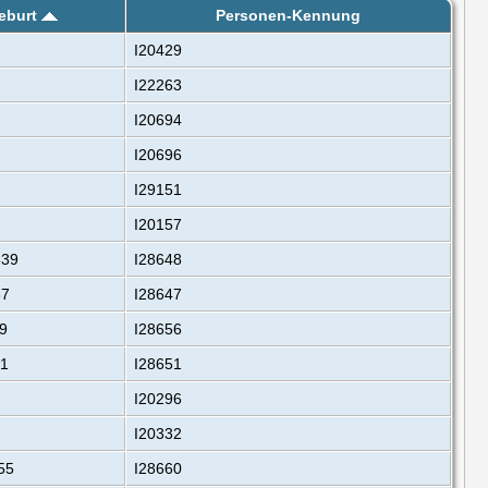
eburt
Personen-Kennung
I20429
I22263
I20694
I20696
I29151
I20157
639
I28648
37
I28647
9
I28656
41
I28651
I20296
I20332
55
I28660