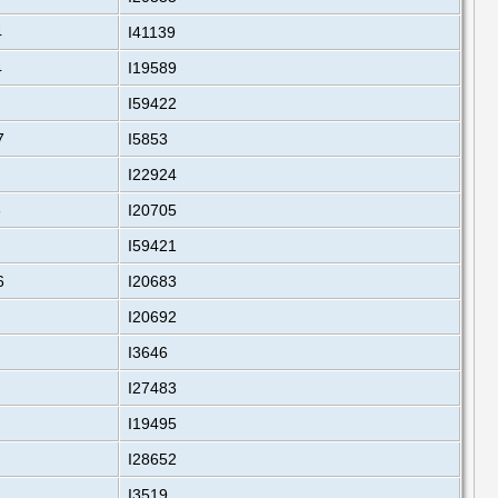
4
I41139
4
I19589
I59422
7
I5853
I22924
6
I20705
I59421
6
I20683
I20692
I3646
I27483
I19495
I28652
I3519