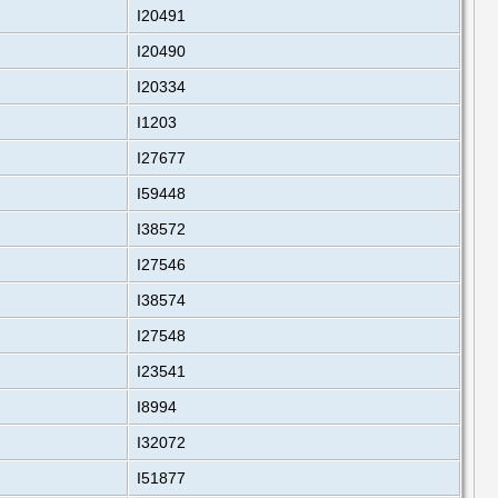
I20491
I20490
I20334
I1203
I27677
I59448
I38572
I27546
I38574
I27548
I23541
I8994
I32072
I51877