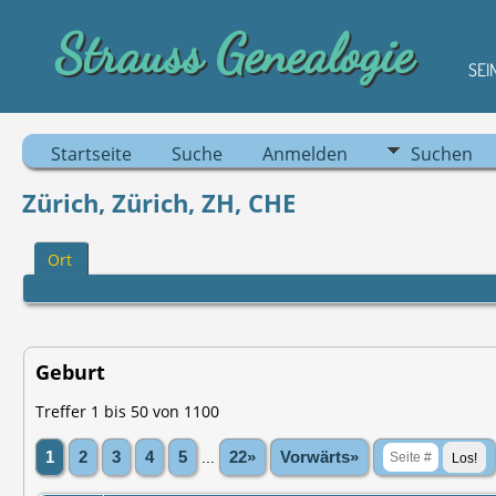
Strauss Genealogie
SEI
Startseite
Suche
Anmelden
Suchen
Zürich, Zürich, ZH, CHE‎
Ort
Geburt
Treffer 1 bis 50 von 1100
1
2
3
4
5
...
22»
Vorwärts»