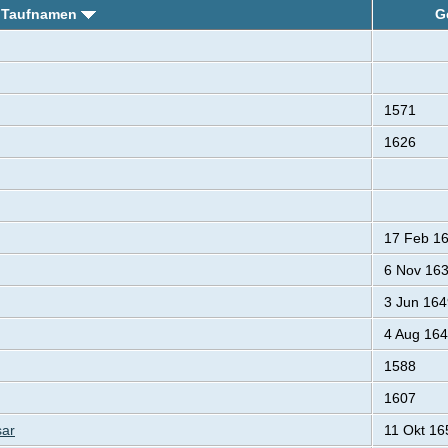
 Taufnamen
G
1571
1626
17 Feb 1
6 Nov 16
3 Jun 164
4 Aug 16
1588
1607
ar
11 Okt 16