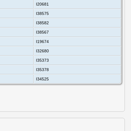
I20681
I38575
I38582
I38567
I19674
I32680
I35373
I35378
I34525