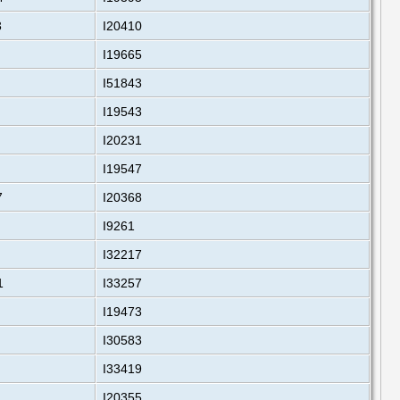
3
I20410
I19665
I51843
I19543
I20231
I19547
7
I20368
I9261
I32217
1
I33257
I19473
I30583
I33419
I20355