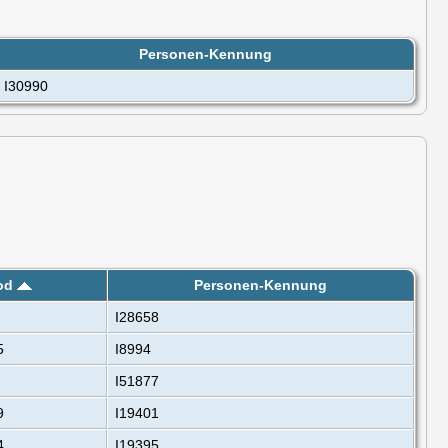
Personen-Kennung
I30990
od
Personen-Kennung
I28658
5
I8994
I51877
9
I19401
4
I19395