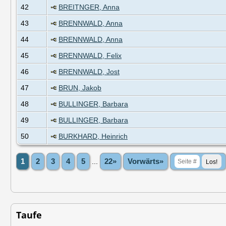
42
BREITNGER, Anna
43
BRENNWALD, Anna
44
BRENNWALD, Anna
45
BRENNWALD, Felix
46
BRENNWALD, Jost
47
BRUN, Jakob
48
BULLINGER, Barbara
49
BULLINGER, Barbara
50
BURKHARD, Heinrich
1
2
3
4
5
...
22»
Vorwärts»
Taufe