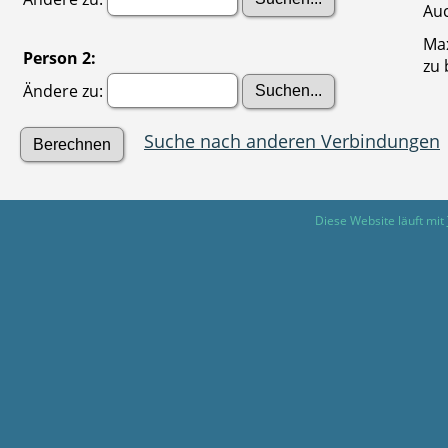
Auc
Max
Person 2:
zu 
Ändere zu:
Suche nach anderen Verbindungen
Diese Website läuft mit