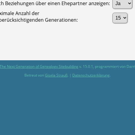
h Beziehungen über einen Ehepartner anzeigen:
imale Anzahl der
berücksichtigenden Generationen:
The Next Generation of Genealogy Sitebuilding
v. 15.0.1, programmiert von Darr
Betreut von
Gisela Strauß
. |
Datenschutzerklärung
.