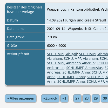
Besitzer des Originals
Wappenbuch, Kantonsbibliothek Vadian
bzw. der Vorlage
Datum
14.09.2021 Jürgen und Gisela Strauß
Dateiname
2021_09_14_ Wapenbuch St. Gallen 2 
Dateigröße
7.03m
Größe
6000 x 4000
Verknüpft mit
SCHLUMPF, Abigail
;
SCHLUMPF, Abra
Abraham
;
SCHLUMPF, Abraham
;
SCHL
SCHLUMPF, Albrecht\ Alberlin
;
SCHLU
Ambrosius
;
SCHLUMPF, Ambrosius
;
S
Andreas
;
SCHLUMPF, Anna
;
SCHLUMPF
Anna
;
SCHLUMPF, Anna
;
SCHLUMPF, 
Anna
;
SCHLUMPF, Anna
;
SCHLUMPF, 
» Alles anzeigen
«Zurück
«1
...
27
28
29
30