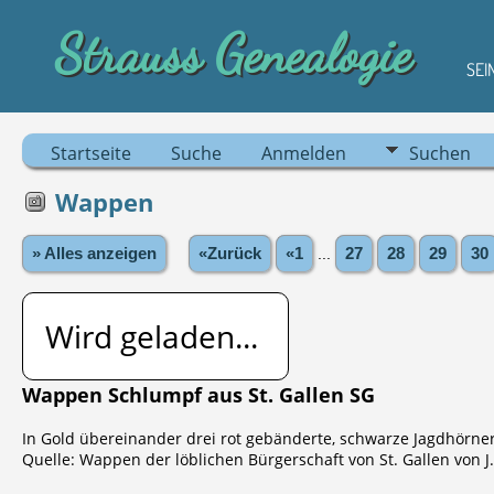
Strauss Genealogie
SEI
Startseite
Suche
Anmelden
Suchen
Wappen
» Alles anzeigen
«Zurück
«1
...
27
28
29
30
Wird geladen...
Wappen Schlumpf aus St. Gallen SG
In Gold übereinander drei rot gebänderte, schwarze Jagdhörner
Quelle: Wappen der löblichen Bürgerschaft von St. Gallen von J. 