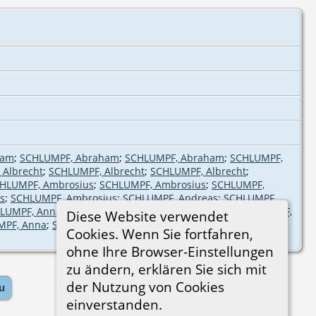
ham
;
SCHLUMPF, Abraham
;
SCHLUMPF, Abraham
;
SCHLUMPF,
 Albrecht
;
SCHLUMPF, Albrecht
;
SCHLUMPF, Albrecht
;
HLUMPF, Ambrosius
;
SCHLUMPF, Ambrosius
;
SCHLUMPF,
s
;
SCHLUMPF, Ambrosius
;
SCHLUMPF, Andreas
;
SCHLUMPF,
LUMPF, Anna
;
SCHLUMPF, Anna
;
SCHLUMPF, Anna
;
SCHLUMPF,
Diese Website verwendet
MPF, Anna
;
SCHLUMPF, Anna
;
SCHLUMPF, Anna
;
SCHLUMPF,
Cookies. Wenn Sie fortfahren,
ohne Ihre Browser-Einstellungen
zu ändern, erklären Sie sich mit
der Nutzung von Cookies
u
einverstanden.