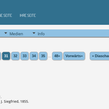
NE SEITE
IHRE SEITE
Medien
Info
31
32
33
34
35
...
48»
Vorwärts»
» Diascha
.
J. Siegfried, 1855.