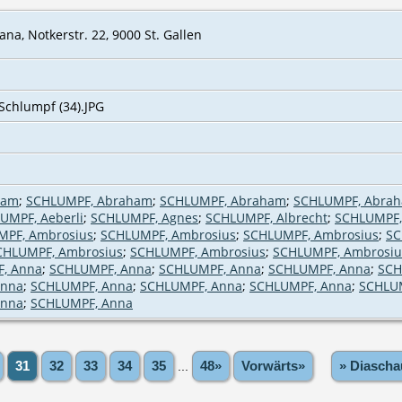
a, Notkerstr. 22, 9000 St. Gallen
Schlumpf (34).JPG
ham
;
SCHLUMPF, Abraham
;
SCHLUMPF, Abraham
;
SCHLUMPF, Abra
UMPF, Aeberli
;
SCHLUMPF, Agnes
;
SCHLUMPF, Albrecht
;
SCHLUMPF,
MPF, Ambrosius
;
SCHLUMPF, Ambrosius
;
SCHLUMPF, Ambrosius
;
SC
CHLUMPF, Ambrosius
;
SCHLUMPF, Ambrosius
;
SCHLUMPF, Ambrosiu
, Anna
;
SCHLUMPF, Anna
;
SCHLUMPF, Anna
;
SCHLUMPF, Anna
;
SCH
Anna
;
SCHLUMPF, Anna
;
SCHLUMPF, Anna
;
SCHLUMPF, Anna
;
SCHLU
Anna
;
SCHLUMPF, Anna
31
32
33
34
35
...
48»
Vorwärts»
» Diascha