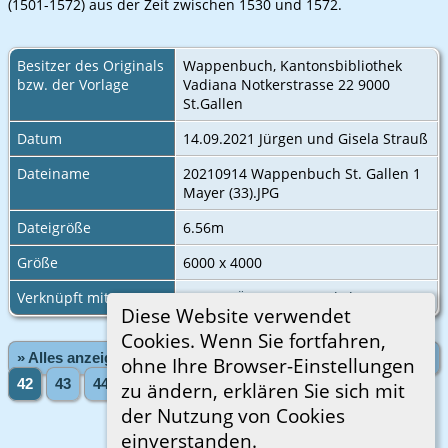
(1501-1572) aus der Zeit zwischen 1530 und 1572.
Besitzer des Originals
Wappenbuch, Kantonsbibliothek
bzw. der Vorlage
Vadiana Notkerstrasse 22 9000
St.Gallen
Datum
14.09.2021 Jürgen und Gisela Strauß
Dateiname
20210914 Wappenbuch St. Gallen 1
Mayer (33).JPG
Dateigröße
6.56m
Größe
6000 x 4000
Verknüpft mit
VON GRÜNENSTEIN, Jakob
Diese Website verwendet
Cookies. Wenn Sie fortfahren,
» Alles anzeigen
«Zurück
«1
...
38
39
40
41
ohne Ihre Browser-Einstellungen
42
43
44
45
46
...
48»
Vorwärts»
zu ändern, erklären Sie sich mit
der Nutzung von Cookies
einverstanden.