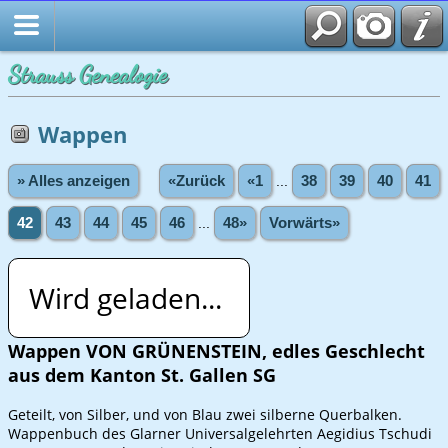
Strauss Genealogie
Wappen
» Alles anzeigen
«Zurück
«1
...
38
39
40
41
42
43
44
45
46
...
48»
Vorwärts»
Wird geladen...
Wappen VON GRÜNENSTEIN, edles Geschlecht
aus dem Kanton St. Gallen SG
Geteilt, von Silber, und von Blau zwei silberne Querbalken.
Wappenbuch des Glarner Universalgelehrten Aegidius Tschudi