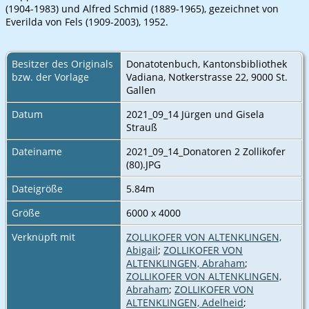
(1904-1983) und Alfred Schmid (1889-1965), gezeichnet von
Everilda von Fels (1909-2003), 1952.
Besitzer des Originals
Donatotenbuch, Kantonsbibliothek
bzw. der Vorlage
Vadiana, Notkerstrasse 22, 9000 St.
Gallen
Datum
2021_09_14 Jürgen und Gisela
Strauß
Dateiname
2021_09_14_Donatoren 2 Zollikofer
(80).JPG
Dateigröße
5.84m
Größe
6000 x 4000
Verknüpft mit
ZOLLIKOFER VON ALTENKLINGEN,
Abigail
;
ZOLLIKOFER VON
ALTENKLINGEN, Abraham
;
ZOLLIKOFER VON ALTENKLINGEN,
Abraham
;
ZOLLIKOFER VON
ALTENKLINGEN, Adelheid
;