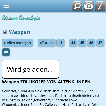
Strauss Genealogie
Wappen
» Alles anzeigen
«Zurück
«1
...
44
45
46
47
48
Wird geladen...
Wappen ZOLLIKOFER VON ALTENKLINGEN
Geviertet, 1 und 4 in Gold oben links, blauer Viertel, 2 und 3
silbern geschindeltes, schwarzes Feld mit aufgerichtetem, rot
bezungtem, golden gekröntem, silbernem Löwe.
Wappenbuch der Stadt St. Gallen von Hans Richard von Fels