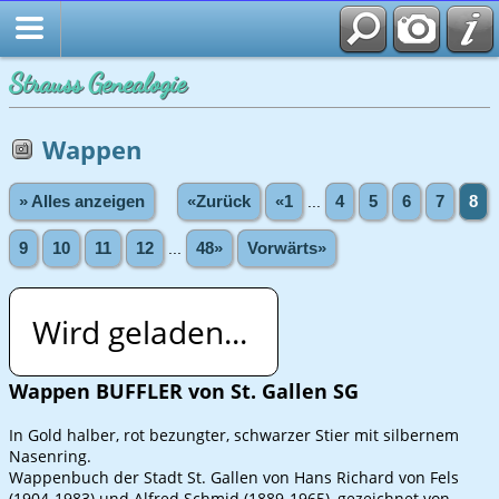
Strauss Genealogie
Wappen
» Alles anzeigen
«Zurück
«1
...
4
5
6
7
8
9
10
11
12
...
48»
Vorwärts»
Wird geladen...
Wappen BUFFLER von St. Gallen SG
In Gold halber, rot bezungter, schwarzer Stier mit silbernem
Nasenring.
Wappenbuch der Stadt St. Gallen von Hans Richard von Fels
(1904-1983) und Alfred Schmid (1889-1965), gezeichnet von