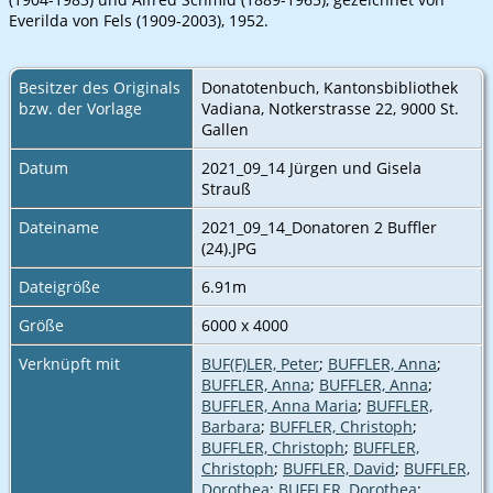
Everilda von Fels (1909-2003), 1952.
Besitzer des Originals
Donatotenbuch, Kantonsbibliothek
bzw. der Vorlage
Vadiana, Notkerstrasse 22, 9000 St.
Gallen
Datum
2021_09_14 Jürgen und Gisela
Strauß
Dateiname
2021_09_14_Donatoren 2 Buffler
(24).JPG
Dateigröße
6.91m
Größe
6000 x 4000
Verknüpft mit
BUF(F)LER, Peter
;
BUFFLER, Anna
;
BUFFLER, Anna
;
BUFFLER, Anna
;
BUFFLER, Anna Maria
;
BUFFLER,
Barbara
;
BUFFLER, Christoph
;
BUFFLER, Christoph
;
BUFFLER,
Christoph
;
BUFFLER, David
;
BUFFLER,
Dorothea
;
BUFFLER, Dorothea
;